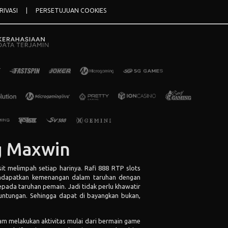
RIVASI
|
PERSETUJUAN COOKIES
 Hades
Kingdom of Luck
y
Dragon Wish
g Maxwin
t melimpah setiap harinya. Rafi 888 RTP slots
mendapatkan kemenangan dalam taruhan dengan
epada taruhan pemain. Jadi tidak perlu khawatir
ntungan. Sehingga dapat di bayangkan bukan,
am melakukan aktivitas mulai dari bermain game