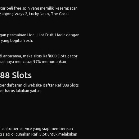
itur beli free spin yang memiliki kesempatan
Mahjong Ways 2, Lucky Neko, The Great
gan permainan Hot - Hot Fruit. Hadir dengan
yang begitu fresh.
di antaranya, maka situs Rafi888 Slots gacor
ermaiannnya mencapai 97% memudahkan
88 Slots
 pendaftaran di website daftar Rafi888 Slots
r harus lakukan yaitu :
a customer service yang siap memberikan
siap di gunakan Rafi Slot untuk melakukan