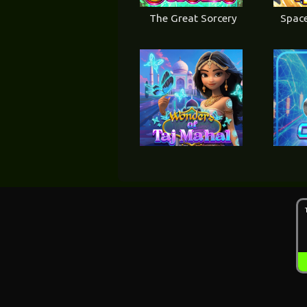
The Great Sorcery
Spac
Wonders of Taj Mahal
C