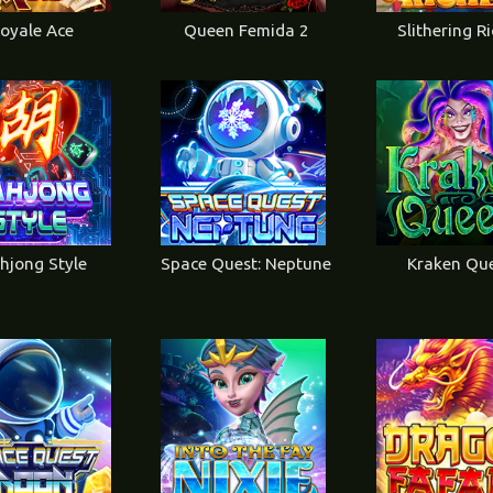
oyale Ace
Queen Femida 2
Slithering R
hjong Style
Space Quest: Neptune
Kraken Qu