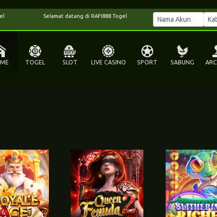
Selamat datang di RAFI888 Togel
ME
TOGEL
SLOT
LIVE CASINO
SPORT
SABUNG
ARC