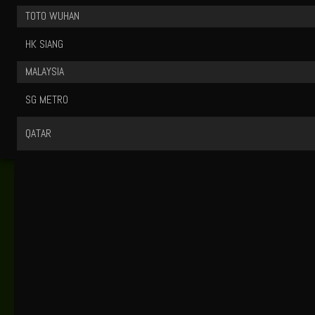
TOTO WUHAN
HK SIANG
MALAYSIA
SG METRO
QATAR