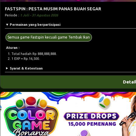
FASTSPIN : PESTA MUSIM PANAS BUAH SEGAR
Periode :
1 Juli - 31 Agustus 2026
Permainan yang berpartisipasi
Semua game Fastspin kecuali game Tembak Ikan
Aturan :
Total hadiah Rp 888,888,888.
1 EXP = Rp.16,500.
Syarat & Ketentuan
Detai