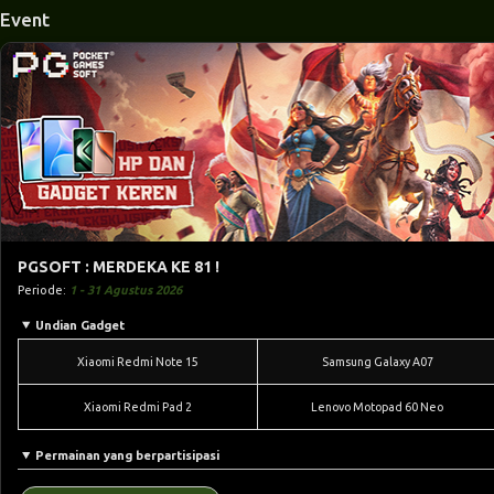
Event
PGSOFT : MERDEKA KE 81 !
Periode:
1 - 31 Agustus 2026
Undian Gadget
Xiaomi Redmi Note 15
Samsung Galaxy A07
Xiaomi Redmi Pad 2
Lenovo Motopad 60 Neo
Permainan yang berpartisipasi