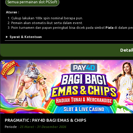
Semua permainan slot PGSoft
Aturan :
Cukup lakukan 100x spin nominal berapa pun.
Pemain akan otomatis ikut serta dalam event.
Poin turnamen dan papan peringkat bisa dicek pada simbol
Piala
di dalam pe
Syarat & Ketentuan
Detai
PRAGMATIC : PAY4D BAGI EMAS & CHIPS
Periode :
25 Maret - 31 Desember 2026