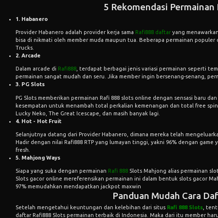
5 Rekomendasi Permainan R
1. Habanero
Provider Habanero adalah provider kerja sama
Rafi888
daftar
yang menawarkan 
bisa di nikmati oleh member muda maupun tua. Beberapa permainan populer dar
Trucks.
2. Arcade
Dalam arcade di
Rafi888
, terdapat berbagai jenis variasi permainan seperti tem
permainan sangat mudah dan seru. Jika member ingin bersenang-senang, pe
3. PG Slots
PG Slots memberikan permainan Rafi 888 slots online dengan sensasi baru dan ser
kesempatan untuk menambah total perkalian kemenangan dan total free spin.
Lucky Neko, The Great Icescape, dan masih banyak lagi.
4. Hot - Hot Fruit
Selanjutnya datang dari Provider Habanero, dimana mereka telah mengeluarkan
Hadir dengan nilai Rafi888 RTP yang lumayan tinggi, yakni 96% dengan game 
fresh.
5. Mahjong Ways
Siapa yang suka dengan permainan
Rafi 888
Slots Mahjong alias permainan slots
Slots gacor online mereferensikan permainan ini dalam bentuk slots gacor M
97% memudahkan mendapatkan jackpot maxwin
Panduan Mudah Cara Dafta
Setelah mengetahui keuntungan dan kelebihan dari situs
Rafi 888 Slots
, ten
daftar Rafi888 Slots permainan terbaik di Indonesia. Maka dari itu member ha