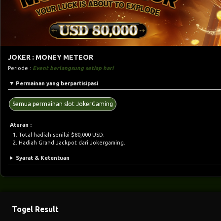
JOKER : MONEY METEOR
Periode :
Event berlangsung setiap hari
Permainan yang berpartisipasi
Semua permainan slot JokerGaming
Aturan :
Total hadiah senilai $80,000 USD.
Hadiah Grand Jackpot dari Jokergaming.
Syarat & Ketentuan
Togel Result