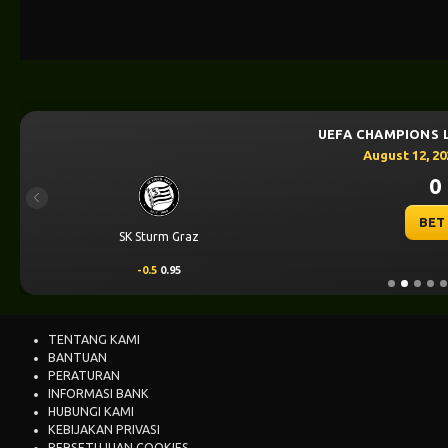
UEFA CHAMPIONS 
August 12, 20
0 
Previous
BET
SK Sturm Graz
-0.5
0.95
TENTANG KAMI
BANTUAN
PERATURAN
INFORMASI BANK
HUBUNGI KAMI
KEBIJAKAN PRIVASI
PERSETUJUAN COOKIES