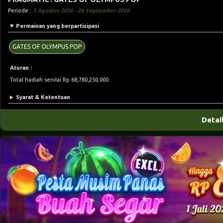
Periode :
3 Agustus 2026 - 28 September 2026
Permainan yang berpartisipasi
GATES OF OLYMPUS POP
Aturan :
Total hadiah senilai Rp 68,780,250,000.
Syarat & Ketentuan
Detai