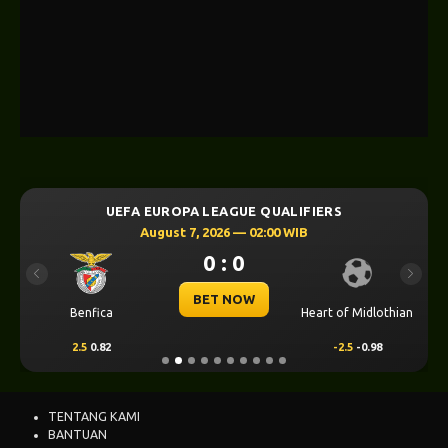
UEFA EUROPA LEAGUE QUALIFIERS
August 7, 2026 — 02:00 WIB
0 : 0
Previous
Next
BET NOW
Benfica
Heart of Midlothian
2.5
0.82
-2.5
-0.98
TENTANG KAMI
BANTUAN