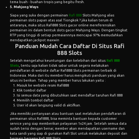
tema buah - buahan tropis yang begitu fresh.
5. Mahjong Ways
Siapa yang suka dengan permainan
Rafi 888
Slots Mahjong alias
permainan slots papan atas asal Tiongkok ? jika kalian terum di
antaranya, maka situs Rafi888 Slots gacor online mereferensikan
permainan ini dalam bentuk slots gacor Mahjong Ways. Dengan tingkat
RTP yang tinggi di setiap permaiannnya mencapai 97% memudahkan
mendapatkan jackpot maxwin
Panduan Mudah Cara Daftar Di Situs Rafi
888 Slots
Setelah mengetahui keuntungan dan kelebihan dari situs
Rafi 888
Slots
, tentu saja kalian tidak sabar untuk segera melakukan
pendaftaran di website daftar Rafi888 Slots permainan terbaik di
Indonesia. Maka dari itu member harus mengikuti panduan yang akan
situs ini berikan. Tahap yang member harus lakukan yaitu :
Masuk ke website resmi Rafi888
Klik tombol daftar
Isi semua data yang dibutuhkan saat mendaftar taruhan Rafi 888
Memilih tombol daftar
User id akan langsung valid di aktifkan.
Jika memiliki pertanyaan atau bantuan saat melakukan pendaftaran di
permainan situs Rafi888, bisa meminta bantuan kepada customer
service yang siap memberikan pelayanan 1x24 jam. Setelah semua data
sudah terisi dengan benar, member akan mendapatkan username dan
kata sandi yang siap di gunakan Rafi Slot untuk melakukan deposit dan
bermain bersama Rafi 888 Slots.