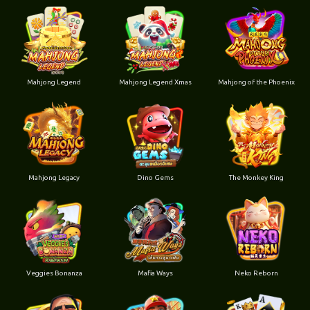
Mahjong Legend
Mahjong Legend Xmas
Mahjong of the Phoenix
Mahjong Legacy
Dino Gems
The Monkey King
Veggies Bonanza
Mafia Ways
Neko Reborn